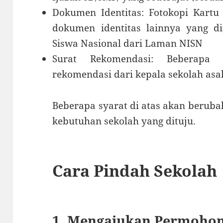
Dokumen Identitas: Fotokopi Kartu 
dokumen identitas lainnya yang d
Siswa Nasional dari Laman NISN
Surat Rekomendasi: Beberapa 
rekomendasi dari kepala sekolah asal
Beberapa syarat di atas akan berub
kebutuhan sekolah yang dituju.
Cara Pindah Sekolah
1. Mengajukan Permoho