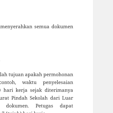
n menyerahkan semua dokumen
n
kolah tujuan apakah permohonan
contoh, waktu penyelesaian
) hari kerja sejak diterimanya
rat Pindah Sekolah dari Luar
 dokumen. Petugas dapat