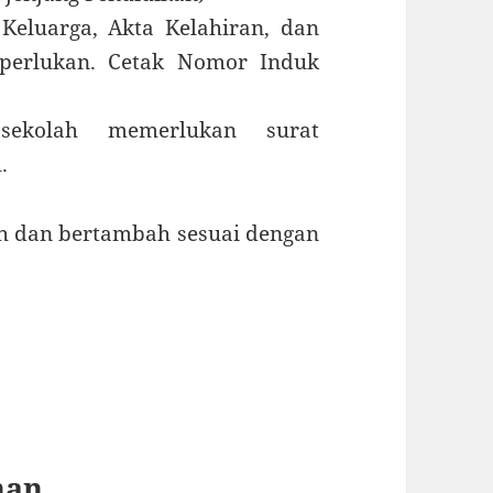
Keluarga, Akta Kelahiran, dan
iperlukan. Cetak Nomor Induk
sekolah memerlukan surat
.
ah dan bertambah sesuai dengan
nan