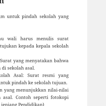
ah
um untuk pindah sekolah yang
au wali harus menulis surat
tujukan kepada kepala sekolah
: Surat yang menyatakan bahwa
 di sekolah asal.
kolah Asal: Surat resmi yang
ntuk pindah ke sekolah tujuan.
n yang menunjukkan nilai-nilai
 asal. Contoh seperti fotokopi
i jenjang Pendidikan)