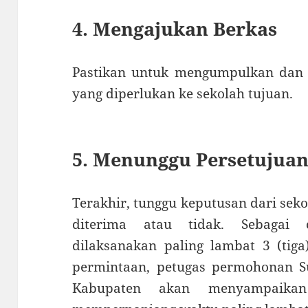
4. Mengajukan Berkas
Pastikan untuk mengumpulkan da
yang diperlukan ke sekolah tujuan.
5. Menunggu Persetujua
Terakhir, tunggu keputusan dari se
diterima atau tidak. Sebagai 
dilaksanakan paling lambat 3 (tiga
permintaan, petugas permohonan Su
Kabupaten akan menyampaikan