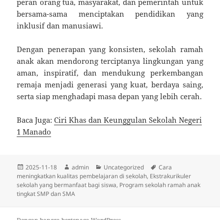
peran orang tua, masyarakat, dan pemerintah untuk
bersama-sama menciptakan pendidikan yang
inklusif dan manusiawi.
Dengan penerapan yang konsisten, sekolah ramah
anak akan mendorong terciptanya lingkungan yang
aman, inspiratif, dan mendukung perkembangan
remaja menjadi generasi yang kuat, berdaya saing,
serta siap menghadapi masa depan yang lebih cerah.
Baca Juga:
Ciri Khas dan Keunggulan Sekolah Negeri
1 Manado
Diposkan
Penulis
Kategori
Tag
2025-11-18
admin
Uncategorized
Cara
pada
meningkatkan kualitas pembelajaran di sekolah
,
Ekstrakurikuler
sekolah yang bermanfaat bagi siswa
,
Program sekolah ramah anak
tingkat SMP dan SMA