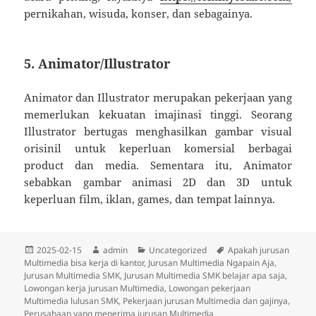
pernikahan, wisuda, konser, dan sebagainya.
5. Animator/Illustrator
Animator dan Illustrator merupakan pekerjaan yang
memerlukan kekuatan imajinasi tinggi. Seorang
Illustrator bertugas menghasilkan gambar visual
orisinil untuk keperluan komersial berbagai
product dan media. Sementara itu, Animator
sebabkan gambar animasi 2D dan 3D untuk
keperluan film, iklan, games, dan tempat lainnya.
Diposkan
Penulis
Kategori
Tag
2025-02-15
admin
Uncategorized
Apakah jurusan
pada
Multimedia bisa kerja di kantor
,
Jurusan Multimedia Ngapain Aja
,
Jurusan Multimedia SMK
,
Jurusan Multimedia SMK belajar apa saja
,
Lowongan kerja jurusan Multimedia
,
Lowongan pekerjaan
Multimedia lulusan SMK
,
Pekerjaan jurusan Multimedia dan gajinya
,
Perusahaan yang menerima jurusan Multimedia