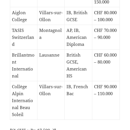
150.000
Aiglon
Villars-sur-
IB, British
CHF 80.000
College
Ollon
GCSE
– 100.000
TASIS
Montagnol
AP, IB,
CHF 70.000
Switzerlan
a
American
– 90.000
d
Diploma
Brillantmo
Lausanne
British
CHF 60.000
nt
GCSE,
– 80.000
Internatio
American
nal
HS
Collège
Villars-sur-
IB, French
CHF 90.000
Alpin
Ollon
Bac
– 110.000
Internatio
nal Beau
Soleil