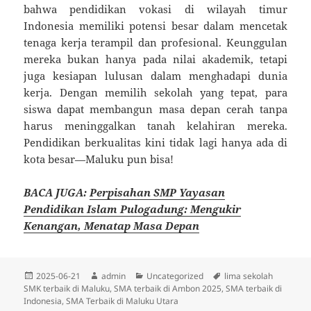
bahwa pendidikan vokasi di wilayah timur
Indonesia memiliki potensi besar dalam mencetak
tenaga kerja terampil dan profesional. Keunggulan
mereka bukan hanya pada nilai akademik, tetapi
juga kesiapan lulusan dalam menghadapi dunia
kerja. Dengan memilih sekolah yang tepat, para
siswa dapat membangun masa depan cerah tanpa
harus meninggalkan tanah kelahiran mereka.
Pendidikan berkualitas kini tidak lagi hanya ada di
kota besar—Maluku pun bisa!
BACA JUGA:
Perpisahan SMP Yayasan
Pendidikan Islam Pulogadung: Mengukir
Kenangan, Menatap Masa Depan
Diposkan
Penulis
Kategori
Tag
2025-06-21
admin
Uncategorized
lima sekolah
pada
SMK terbaik di Maluku
,
SMA terbaik di Ambon 2025
,
SMA terbaik di
Indonesia
,
SMA Terbaik di Maluku Utara