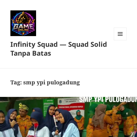
Infinity Squad — Squad Solid
MENU
DAN
Tanpa Batas
WIDGET
Tag:
smp ypi pulogadung