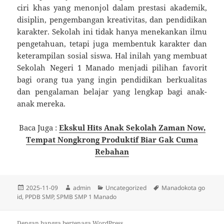
ciri khas yang menonjol dalam prestasi akademik,
disiplin, pengembangan kreativitas, dan pendidikan
karakter. Sekolah ini tidak hanya menekankan ilmu
pengetahuan, tetapi juga membentuk karakter dan
keterampilan sosial siswa. Hal inilah yang membuat
Sekolah Negeri 1 Manado menjadi pilihan favorit
bagi orang tua yang ingin pendidikan berkualitas
dan pengalaman belajar yang lengkap bagi anak-
anak mereka.
Baca Juga :
Ekskul Hits Anak Sekolah Zaman Now,
Tempat Nongkrong Produktif Biar Gak Cuma
Rebahan
Diposkan
Penulis
Kategori
Tag
2025-11-09
admin
Uncategorized
Manadokota go
pada
id
,
PPDB SMP
,
SPMB SMP 1 Manado
Dengan bangga bertenaga WordPress