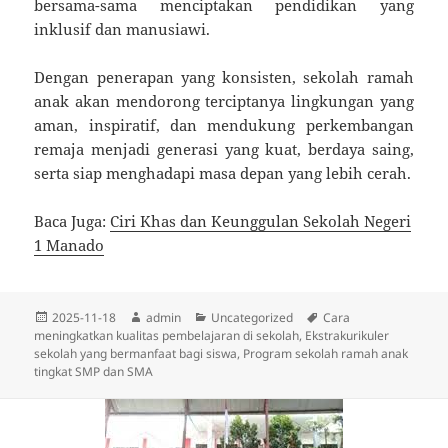
bersama-sama menciptakan pendidikan yang
inklusif dan manusiawi.
Dengan penerapan yang konsisten, sekolah ramah
anak akan mendorong terciptanya lingkungan yang
aman, inspiratif, dan mendukung perkembangan
remaja menjadi generasi yang kuat, berdaya saing,
serta siap menghadapi masa depan yang lebih cerah.
Baca Juga:
Ciri Khas dan Keunggulan Sekolah Negeri
1 Manado
Diposkan
Penulis
Kategori
Tag
2025-11-18
admin
Uncategorized
Cara
pada
meningkatkan kualitas pembelajaran di sekolah
,
Ekstrakurikuler
sekolah yang bermanfaat bagi siswa
,
Program sekolah ramah anak
tingkat SMP dan SMA