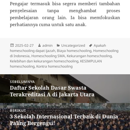
Pengajar termasuk bisa segera memberi tambahan
penyelesaian tanpa menghambat proses
pembelajaran orang lain. Ia bisa memfokuskan
perhatiannya cuma untuk satu anak.
Diposkan
Penulis
Kategori
Tag
2025-02-27
admin
Uncategorized
Apakah
pada
homeschooling dapat ijazah
,
Biaya homeschooling
,
Homeschooling
di Indonesia
,
Homeschooling SMA
,
Kekurangan homeschooling
,
Kelebihan dan kekurangan homeschooling
,
KESIMPULAN
homeschooling
,
Kontra homeschooling
Navigasi
SEBELUMNYA
pos
Daftar Sekolah Dasar Swasta
Pos
Terakreditasi A di Jakarta Utara
sebelumnya:
BERIKUT
3 Sekolah Internasional Terbaik di Dunia
Pos
Paling Bergengsi!
berikutnya: