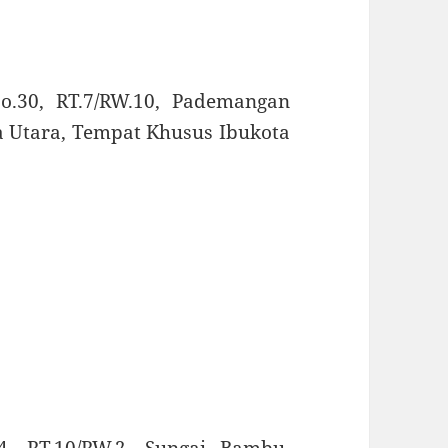
o.30, RT.7/RW.10, Pademangan
a Utara, Tempat Khusus Ibukota
24, RT.10/RW.2, Sungai Bambu,