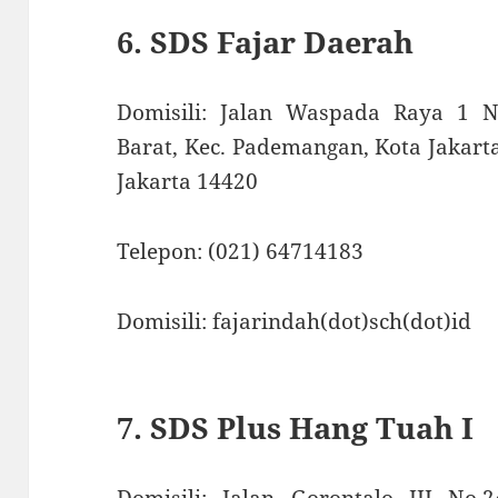
6. SDS Fajar Daerah
Domisili: Jalan Waspada Raya 1 N
Barat, Kec. Pademangan, Kota Jakart
Jakarta 14420
Telepon: (021) 64714183
Domisili: fajarindah(dot)sch(dot)id
7. SDS Plus Hang Tuah I
Domisili: Jalan Gorontalo III No.